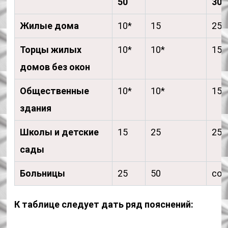
50
300
Жилые дома
10*
15
25
Торцы жилых
10*
10*
15
домов без окон
Общественные
10*
10*
15
здания
Школы и детские
15
25
25
сады
Больницы
25
50
сог
К таблице следует дать ряд пояснений: