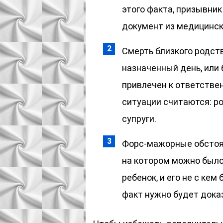
этого факта, призывни
документ из медицинск
Смерть близкого родств
назначенный день, или 
привлечен к ответстве
ситуации считаются: ро
супруги.
Форс-мажорные обстоят
на котором можно было
ребенок, и его не с кем
факт нужно будет док