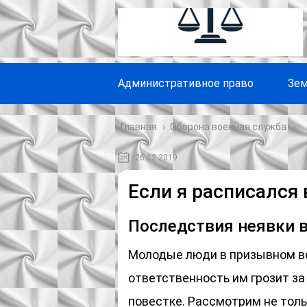
Административное право
Зем
Главная
›
Оборона военная служба
26.12.2019
Если я расписался 
Последствия неявки в
Молодые люди в призывном во
ответственность им грозит за
повестке. Рассмотрим не тол