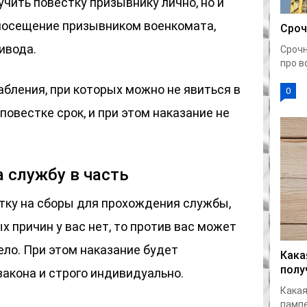
учить повестку призывнику лично, но и
посещение призывником военкомата,
Сроч
ивода.
Срочн
про в
абления, при которых можно не явиться в
0
повестке срок, и при этом наказание не
а службу в часть
стку на сборы для прохождения службы,
х причин у вас нет, то против вас может
ло. При этом наказание будет
Кака
полу
акона и строго индивидуально.
Какая
пампе