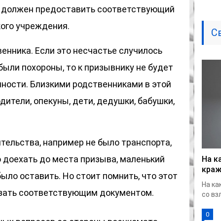
к должен предоставить соответствующий
ого учреждения.
С
енника. Если это несчастье случилось
были похороны, то к призывнику не будет
нности. Близкими родственниками в этой
дители, опекуны, дети, дедушки, бабушки,
ельства, например не было транспорта,
 доехать до места призыва, маленький
На к
краж
 было оставить. Но стоит помнить, что этот
На ка
азать соответствующим документом.
со вз
0