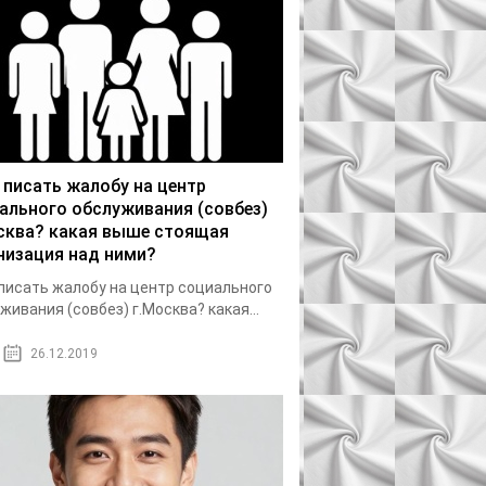
 писать жалобу на центр
ального обслуживания (совбез)
сква? какая выше стоящая
низация над ними?
писать жалобу на центр социального
живания (совбез) г.Москва? какая...
26.12.2019