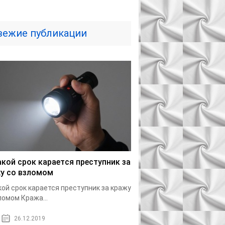
вежие публикации
акой срок карается преступник за
у со взломом
кой срок карается преступник за кражу
ломом Кража...
26.12.2019