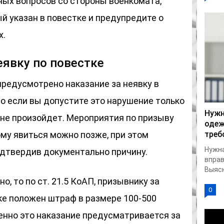
ых вопросов со стороны военкомата,
ый указан в повестке и предупредите о
х.
еявку по повестке
 предусмотрено наказание за неявку в
то если вы допустите это нарушение только
Нужн
о не произойдет. Мероприятия по призыву
одеж
ому явиться можно позже, при этом
треб
Нужн
одтвердив документально причину.
вправ
Выясн
о, то по ст. 21.5 КоАП, призывнику за
0
ке положен штраф в размере 100-500
енно это наказание предусматривается за