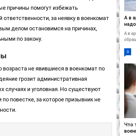
ные причины помогут избежать
 ответственности, за неявку в военкомат
А в 
надо
вым делом остановимся на причинах,
А в а
ными по закону.
обращ
0
ны
 возраста не явившиеся в военкомат по
 деяние грозит административная
ых случаях и уголовная. Но существуют
по повестке, за которое призывник не
ности.
Что 
воен