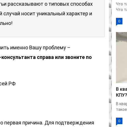
тьи рассказывают о типовых способах
Что т
Что т
й случай носит уникальный характер и
0
льно!
ешить именно Вашу проблему –
консультанта справа или звоните по
сей РФ
В кв
КПУ
В ква
такое.
0
то первая причина. Для подтверждения