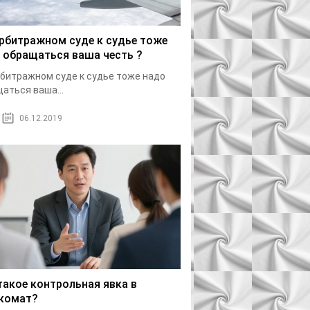
арбитражном суде к судье тоже
 обращаться ваша честь ?
рбитражном суде к судье тоже надо
аться ваша...
06.12.2019
такое контрольная явка в
комат?