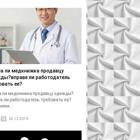
а ли медкнижка продавцу
ды?вправе ли работодатель
овать ее?
а ли медкнижка продавцу одежды?
е ли работодатель требовать ее?
яем:...
26.12.2019