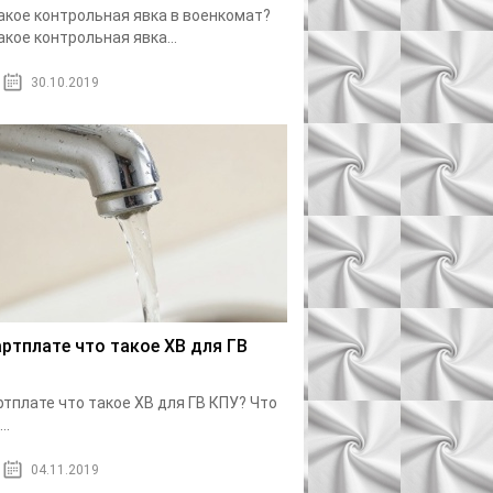
акое контрольная явка в военкомат?
акое контрольная явка...
30.10.2019
артплате что такое ХВ для ГВ
?
ртплате что такое ХВ для ГВ КПУ? Что
..
04.11.2019